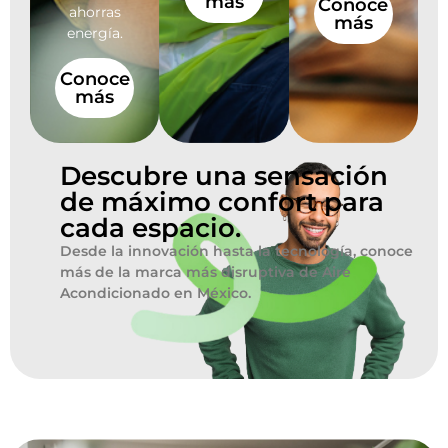
más
Conoce
ahorras
más
energía.
Conoce
más
Descubre una sensación
de máximo confort para
cada espacio.
Desde la innovación hasta la tecnología, conoce
más de la marca más disruptiva de Aire
Acondicionado en México.