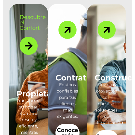
Descubre
el
Confort
Contratista
Construct
Equipos
Eleva tus
confiables
proyectos
Propietario
para tus
con
Transforma
clientes
nuestras
tu hogar
más
soluciones
con aire
exigentes.
de
fresco y
climatización
eficiente,
Conoce
mientras